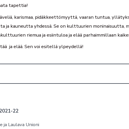
ata tapettia!
äveliä, karismaa, pidäkkeettömyyttä, vaaran tuntua, yllätyks
a ja kauneutta yhdessä. Se on kulttuurien moninaisuutta, 
akulttuurien riemua ja esiintuloa ja elää parhaimmillaan kaik
tää ja elää. Sen voi esitellä ylpeydellä!
2021-22
e ja Laulava Unioni