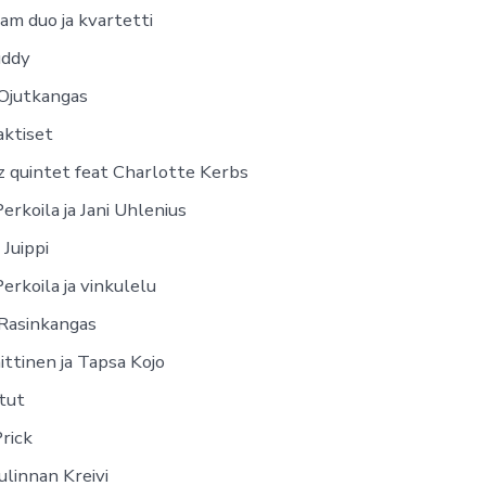
am duo ja kvartetti
uddy
Ojutkangas
aktiset
z quintet feat Charlotte Kerbs
erkoila ja Jani Uhlenius
a Juippi
erkoila ja vinkulelu
 Rasinkangas
aittinen ja Tapsa Kojo
tut
rick
linnan Kreivi