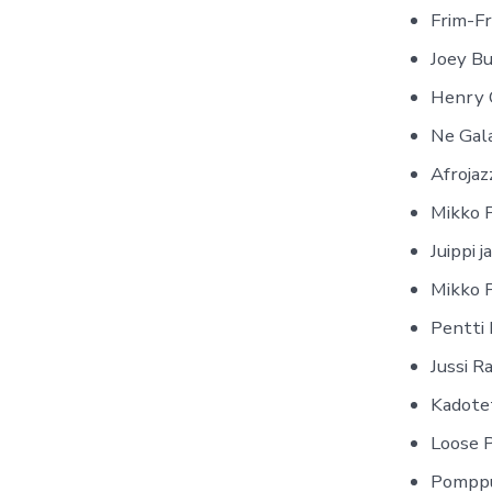
Frim-Fr
Joey B
Henry 
Ne Gal
Afrojaz
Mikko P
Juippi j
Mikko P
Pentti
Jussi R
Kadote
Loose P
Pomppu