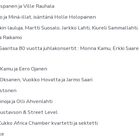
ispanen ja Ville Rauhala
 ja Minä-illat, isäntänä Holle Holopainen
in lauluja, Martti Suosalo, Jarkko Lahti, Kiureli Sammallahti
a Raikamo
Saaritsa 80 vuotta juhlakonsertit : Monna Kamu, Erkki Saarel
Kamu ja Eero Ojanen
 Oksanen, Vuokko Hovatta ja Jarmo Saari
stonen
iinoja ja Olli Ahvenlahti
Gustavson & Street Level
Kukko Africa Chamber kvartetti ja sektetti
ke