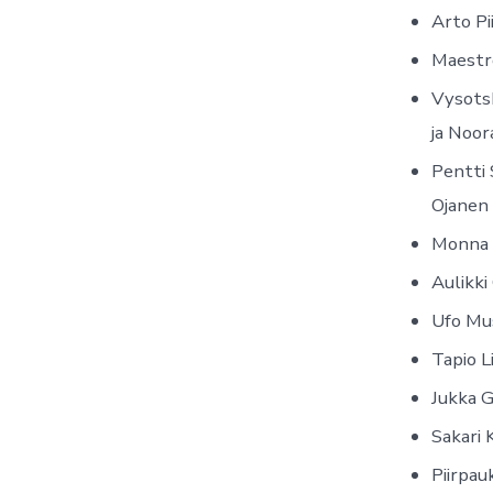
Arto Pi
Maestro
Vysotsk
ja Noor
Pentti 
Ojanen
Monna 
Aulikki
Ufo Mu
Tapio L
Jukka 
Sakari 
Piirpau