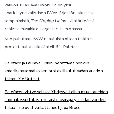
valikoitui Laulava Unioni. Se on yksi
anarkosyndikalistisen IWW-järjestön lukuisista
lempinimistä,
The Singing Union.
Niintärkeässä
roolissa musiikki oli järjestön toiminnassa.
Kun puhutaan IWW:n lauluista ollaan folkin ja
protestilaulun alkulähteillä.” Paleface
Paleface ja Laulava Unioni herättivät henkiin
amerikansuomalaisten protestilaulut sadan vuoden
takaa- Yle Uutiset
Palefacen yhtye soittaa Yhdysvaltoihin muuttaneiden
suomalaissiirtolaisten taisteluviisuja yli sadan vuoden
takaa – ne ovat vaikuttaneet jopa Bruce