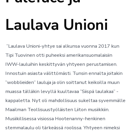
Laulava Unioni
”Laulava Unioni-yhtye sai alkunsa vuonna 2017 kun
Tipi Tuovinen otti puheeksi amerikansuomalaisiin
IWW-lauluihin keskittyvän yhtyeen perustamisen.
Innostuin asiasta välittömästi. Tunsin ennalta joitakin
”wobblieiden” lauluja ja olin soittanut keikoilla muun
muassa tälläkin levyllä kuultavaa ”Siispä laulakaa” -
kappaletta. Nyt oli mahdollisuus sukeltaa syvemmälle
Maailman Teollisuustyöläisten Liiton musiikkiin.
Musiikillisessa visiossa Hootenanny-henkinen
stemmalaulu oli tärkeässä roolissa. Yhtyeen nimeksi