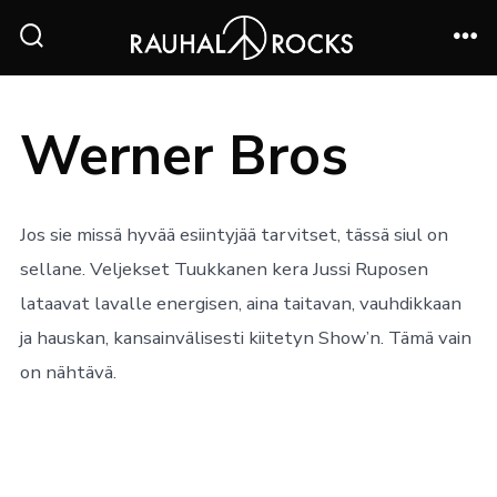
Siirry
sisältöön
Näytä/piilota
Val
hakukenttä
Werner Bros
Jos sie missä hyvää esiintyjää tarvitset, tässä siul on
sellane. Veljekset Tuukkanen kera Jussi Ruposen
lataavat lavalle energisen, aina taitavan, vauhdikkaan
ja hauskan, kansainvälisesti kiitetyn Show’n. Tämä vain
on nähtävä.